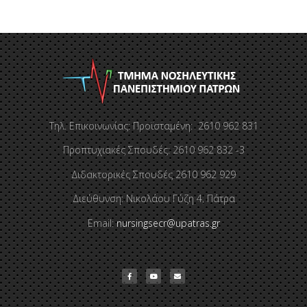
Τηλ. Επικοινωνίας: Προϊσταμένη: 2610 962 831
Προπτυχιακές Σπουδές: 2610 962 832 -3
Διδακτορικές Σπουδές 2610 962 929
Διεύθυνση: Νικολάου Γύζη 4, Πάτρα
Email:
nursingsecr@upatras.gr