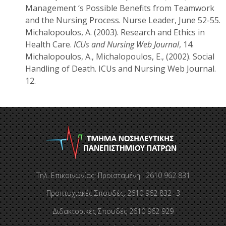
Management ‘s Possible Benefits from Teamwork
and the Nursing Process. Nurse Leader, June 52-55.
Μichalopoulos, A. (2003). Research and Ethics in
Health Care.
ICUs and Nursing Web Journal
, 14.
Μichalopoulos, A., Μichalopoulos, E., (2002). Social
Handling of Death. ICUs and Nursing Web Journal.
12.
Τηλ. Επικοινωνίας: Προϊσταμένη: 2610 962 831
Προπτυχιακές Σπουδές: 2610 962 832 -3
Διδακτορικές Σπουδές 2610 962 929