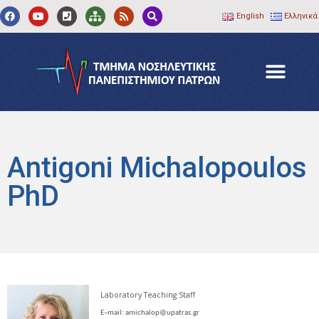
English
Ελληνικά
Antigoni Michalopoulos
PhD
Laboratory Teaching Staff
E
–
mail
: amichalop@upatras.gr