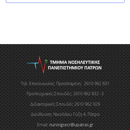
Τηλ. Επικοινωνίας: Προϊσταμένη: 2610 962 831
Προπτυχιακές Σπουδές: 2610 962 832 -3
Διδακτορικές Σπουδές 2610 962 929
Διεύθυνση: Νικολάου Γύζη 4, Πάτρα
Email:
nursingsecr@upatras.gr