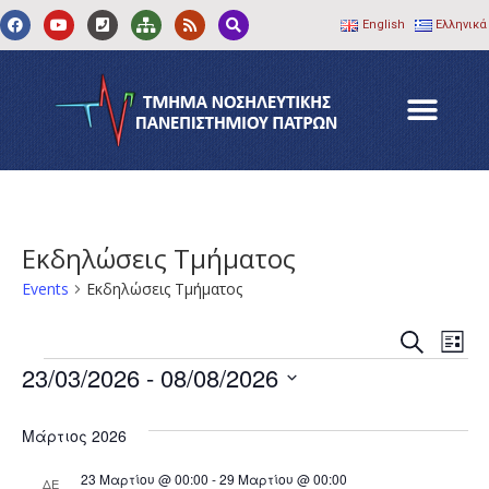
English
Ελληνικά
Εκδηλώσεις Τμήματος
Events
Εκδηλώσεις Τμήματος
Event
Ev
Search
List
Vi
23/03/2026
 - 
08/08/2026
Searc
Select
Na
and
date.
Μάρτιος 2026
Views
23 Μαρτίου @ 00:00
-
29 Μαρτίου @ 00:00
ΔΕ