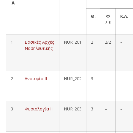
Α
Θ.
Φ
Κ.Α.
/ Ε
1
Βασικές Αρχές
NUR_201
2
2/2
–
Νοσηλευτικής
2
Ανατομία ΙΙ
NUR_202
3
–
–
3
Φυσιολογία ΙΙ
NUR_203
3
–
–