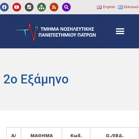
English
Ελληνικά
2ο Εξάμηνο
Α/
ΜΑΘΗΜΑ
Κωδ.
Ω./ΕΒΔ.