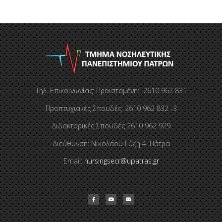
Τηλ. Επικοινωνίας: Προϊσταμένη: 2610 962 831
Προπτυχιακές Σπουδές: 2610 962 832 -3
Διδακτορικές Σπουδές 2610 962 929
Διεύθυνση: Νικολάου Γύζη 4, Πάτρα
Email:
nursingsecr@upatras.gr