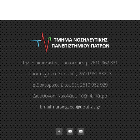
Τηλ. Επικοινωνίας: Προϊσταμένη: 2610 962 831
Προπτυχιακές Σπουδές: 2610 962 832 -3
Διδακτορικές Σπουδές 2610 962 929
Διεύθυνση: Νικολάου Γύζη 4, Πάτρα
Email:
nursingsecr@upatras.gr