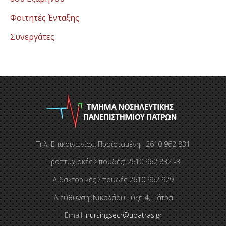
Φοιτητές Ένταξης
Συνεργάτες
Τηλ. Επικοινωνίας: Προϊσταμένη: 2610 962 831
Προπτυχιακές Σπουδές: 2610 962 832 -3
Διδακτορικές Σπουδές 2610 962 929
Διεύθυνση: Νικολάου Γύζη 4, Πάτρα
Email:
nursingsecr@upatras.gr