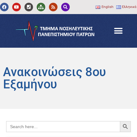
English
Ελληνικά
Ανακοινώσεις 8ου
Εξαμήνου
Search
Search
for: