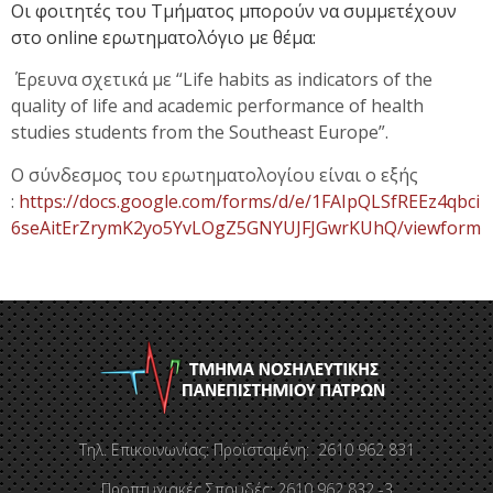
Οι φοιτητές του Τμήματος μπορούν να συμμετέχουν
στο online ερωτηματολόγιο με θέμα:
Έρευνα σχετικά με “Life habits as indicators of the
quality of life and academic performance of health
studies students from the Southeast Europe”.
Ο σύνδεσμος του ερωτηματολογίου είναι ο εξής
:
https://docs.google.com/forms/d/e/1FAIpQLSfREEz4qbci
6seAitErZrymK2yo5YvLOgZ5GNYUJFJGwrKUhQ/viewform
Τηλ. Επικοινωνίας: Προϊσταμένη: 2610 962 831
Προπτυχιακές Σπουδές: 2610 962 832 -3