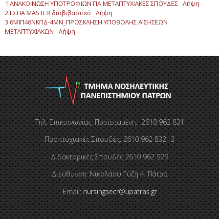
1.ΑΝΑΚΟΙΝΩΣΗ ΥΠΟΤΡΟΦΙΩΝ ΓΙΑ ΜΕΤΑΠΤΥΧΙΑΚΕΣ ΣΠΟΥΔΕΣ
Λήψη
2.ΕΣΠΑ MASTER διαβιβαστικό
Λήψη
3.6ΜΙΠ46ΝΚΠΔ-4ΜΝ_ΠΡΟΣΚΛΗΣΗ ΥΠΟΒΟΛΗΣ ΑΙΣΗΣΕΩΝ
ΜΕΤΑΠΤΥΧΙΑΚΩΝ
Λήψη
Τηλ. Επικοινωνίας: Προϊσταμένη: 2610 962 831
Προπτυχιακές Σπουδές: 2610 962 832 -3
Διδακτορικές Σπουδές 2610 962 929
Διεύθυνση: Νικολάου Γύζη 4, Πάτρα
Email:
nursingsecr@upatras.gr