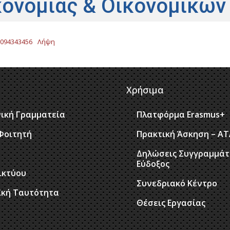
κονομίας & Οικονομικών
0094343456
Λήψη
Χρήσιμα
ική Γραμματεία
Πλατφόρμα Erasmus+
Φοιτητή
Πρακτική Άσκηση – Α
Δηλώσεις Συγγραμμάτ
Εύδοξος
ικτύου
Συνεδριακό Κέντρο
ϊκή Ταυτότητα
Θέσεις Εργασίας