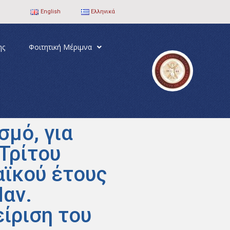
English
Ελληνικά
ης
Φοιτητική Μέριμνα
μό, για
Τρίτου
αϊκού έτους
Παν.
είριση του