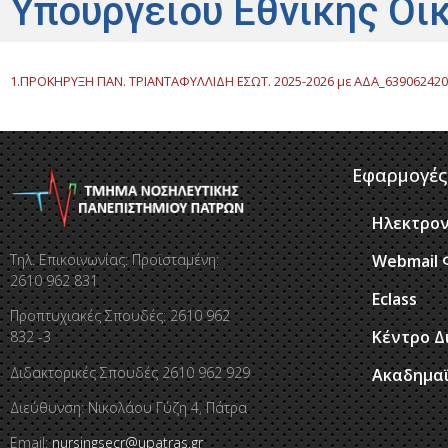
Υπουργείου Εθνικής Οι
1.ΠΡΟΚΗΡΥΞΗ ΠΑΝ. ΤΡΙΑΝΤΑΦΥΛΛΙΔΗ ΕΣΩΤ. 2025-2026 με ΑΔΑ_63906242
Εφαρμογές
Ηλεκτρον
Τηλ. Επικοινωνίας: Προϊσταμένη:
Webmail 
2610 962 831
Eclass
Προπτυχιακές Σπουδές: 2610 962
Κέντρο Δ
832 -3
Διδακτορικές Σπουδές 2610 962 929
Ακαδημα
Διεύθυνση: Νικολάου Γύζη 4, Πάτρα
Email:
nursingsecr@upatras.gr