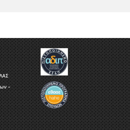
ΤΛΑΣ
ων –