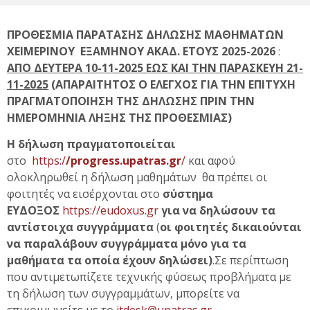
ΠΡΟΘΕΣΜΙΑ ΠΑΡΑΤΑΣΗΣ
ΔΗΛΩΣΗΣ ΜΑΘΗΜΑΤΩΝ
ΧΕΙΜΕΡΙΝΟΥ ΕΞΑΜΗΝΟΥ ΑΚΑΔ. ΕΤΟΥΣ 2025-2026
:
ΑΠΟ ΔΕΥΤΕΡΑ 10-11-2025 ΕΩΣ ΚΑΙ ΤΗΝ ΠΑΡΑΣΚΕΥΗ 21-
11-2025
(ΑΠΑΡΑΙΤΗΤΟΣ Ο ΕΛΕΓΧΟΣ ΓΙΑ ΤΗΝ ΕΠΙΤΥΧΗ
ΠΡΑΓΜΑΤΟΠΟΙΗΣΗ ΤΗΣ ΔΗΛΩΣΗΣ ΠΡΙΝ ΤΗΝ
ΗΜΕΡΟΜΗΝΙΑ ΛΗΞΗΣ ΤΗΣ ΠΡΟΘΕΣΜΙΑΣ)
Η δήλωση πραγματοποιείται
στο
https:/
/progress.upatras.gr
/
και αφού
ολοκληρωθεί η δήλωση μαθημάτων θα πρέπει οι
φοιτητές να εισέρχονται στο
σύστημα
ΕΥΔΟΞΟΣ
https://eudoxus.gr
για να δηλώσουν τα
αντίστοιχα συγγράμματα
(
οι φοιτητές
δικαιούνται
να παραλάβουν συγγράμματα μόνο για τα
μαθήματα τα οποία έχουν δηλώσει)
.Σε περίπτωση
που αντιμετωπίζετε τεχνικής φύσεως προβλήματα με
τη δήλωση των συγγραμμάτων, μπορείτε να