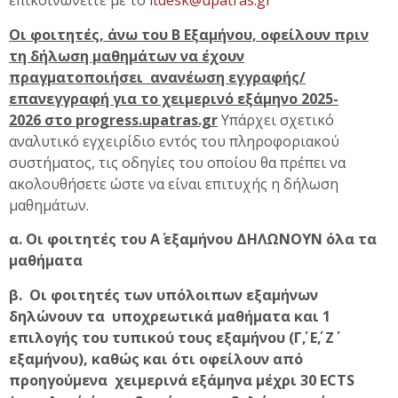
επικοινωνείτε με το
itdesk@upatras.gr
Οι φοιτητές, άνω του Β Εξαμήνου, οφείλουν πριν
τη δήλωση μαθημάτων να έχουν
πραγματοποιήσει ανανέωση εγγραφής/
επανεγγραφή για το χειμερινό εξάμηνο 2025-
2026 στο progress.upatras.gr
Υπάρχει σχετικό
αναλυτικό εγχειρίδιο εντός του πληροφοριακού
συστήματος, τις οδηγίες του οποίου θα πρέπει να
ακολουθήσετε ώστε να είναι επιτυχής η δήλωση
μαθημάτων.
α. Οι φοιτητές του Α΄ εξαμήνου ΔΗΛΩΝΟΥΝ όλα τα
μαθήματα
β. Οι φοιτητές των υπόλοιπων εξαμήνων
δηλώνουν τα υποχρεωτικά μαθήματα και 1
επιλογής του τυπικού τους εξαμήνου (Γ΄, Ε΄, Ζ΄
εξαμήνου), καθώς και ότι οφείλουν από
προηγούμενα χειμερινά εξάμηνα μέχρι 30 ECTS