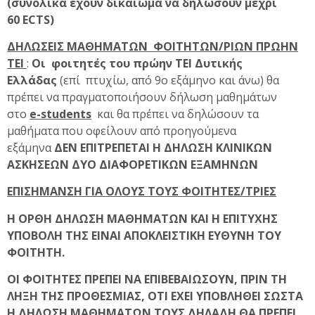
(συνολικά έχουν δικαίωμα να δηλώσουν μέχρι
60 ECTS)
ΔΗΛΩΣΕΙΣ ΜΑΘΗΜΑΤΩΝ ΦΟΙΤΗΤΩΝ/ΡΙΩΝ ΠΡΩΗΝ
ΤΕΙ
:
Οι φοιτητές του πρώην ΤΕΙ Δυτικής
Ελλάδας
(επί πτυχίω, από 9ο εξάμηνο και άνω) θα
πρέπει να πραγματοποιήσουν δήλωση μαθημάτων
στο
e-students
και θα πρέπει να δηλώσουν τα
μαθήματα που οφείλουν από προηγούμενα
εξάμηνα
ΔΕΝ ΕΠΙΤΡΕΠΕΤΑΙ Η ΔΗΛΩΣΗ ΚΛΙΝΙΚΩΝ
ΑΣΚΗΣΕΩΝ ΔΥΟ ΔΙΑΦΟΡΕΤΙΚΩΝ ΕΞΑΜΗΝΩΝ
ΕΠΙΣΗΜΑΝΣΗ ΓΙΑ ΟΛΟΥΣ ΤΟΥΣ ΦΟΙΤΗΤΕΣ/ΤΡΙΕΣ
Η ΟΡΘΗ ΔΗΛΩΣΗ ΜΑΘΗΜΑΤΩΝ ΚΑΙ Η ΕΠΙΤΥΧΗΣ
ΥΠΟΒΟΛΗ ΤΗΣ ΕΙΝΑΙ ΑΠΟΚΛΕΙΣΤΙΚΗ ΕΥΘΥΝΗ ΤΟΥ
ΦΟΙΤΗΤΗ.
ΟΙ ΦΟΙΤΗΤΕΣ ΠΡΕΠΕΙ ΝΑ ΕΠΙΒΕΒΑΙΩΣΟΥΝ, ΠΡΙΝ ΤΗ
ΛΗΞΗ ΤΗΣ ΠΡΟΘΕΣΜΙΑΣ, ΟΤΙ ΕΧΕΙ ΥΠΟΒΛΗΘΕΙ ΣΩΣΤΑ
Η ΔΗΛΩΣΗ ΜΑΘΗΜΑΤΩΝ ΤΟΥΣ ΔΗΛΑΔΗ ΘΑ ΠΡΕΠΕΙ