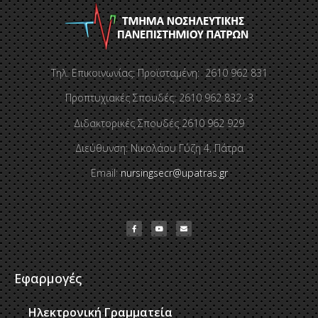
Τηλ. Επικοινωνίας: Προϊσταμένη: 2610 962 831
Προπτυχιακές Σπουδές: 2610 962 832 -3
Διδακτορικές Σπουδές 2610 962 929
Διεύθυνση: Νικολάου Γύζη 4, Πάτρα
Email:
nursingsecr@upatras.gr
Εφαρμογές
Ηλεκτρονική Γραμματεία