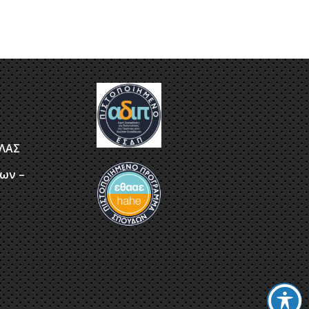
ΤΛΑΣ
ων –