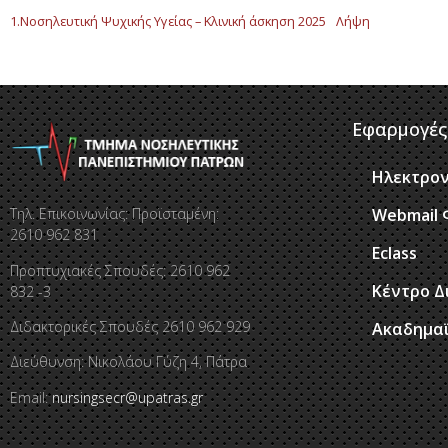
1.Νοσηλευτική Ψυχικής Υγείας – Κλινική άσκηση 2025
Λήψη
Εφαρμογές
Ηλεκτρον
Τηλ. Επικοινωνίας: Προϊσταμένη:
Webmail 
2610 962 831
Eclass
Προπτυχιακές Σπουδές: 2610 962
Κέντρο Δ
832 -3
Διδακτορικές Σπουδές 2610 962 929
Ακαδημα
Διεύθυνση: Νικολάου Γύζη 4, Πάτρα
Email:
nursingsecr@upatras.gr