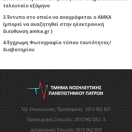
τελευταίο εξάμηνο
3.Έντυπο στο οποίο να αναγράφεται ο ΑΜΚΑ
(μπορεί να αναζητηθεί στην ηλεκτρονική
διεύθυνση amka.gr )
4.Έγχρωμη Φωτογραφία τύπου ταυτότητας/
διαβατηρίου
Τηλ. Επικοινωνίας: Προϊσταμένη: 2610 962 831
Προπτυχιακές Σπουδές: 2610 962 832 -3
Διδακτορικές Σπουδές 2610 962 929