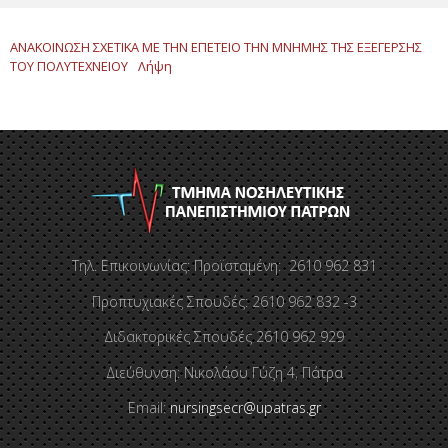
ΑΝΑΚΟΙΝΩΣΗ ΣΧΕΤΙΚΑ ΜΕ ΤΗΝ ΕΠΕΤΕΙΟ ΤΗΝ ΜΝΗΜΗΣ ΤΗΣ ΕΞΕΓΕΡΣΗΣ
ΤΟΥ ΠΟΛΥΤΕΧΝΕΙΟΥ
Λήψη
Τηλ. Επικοινωνίας: Προϊσταμένη: 2610 962 831
Προπτυχιακές Σπουδές: 2610 962 832 -3
Διδακτορικές Σπουδές 2610 962 929
Διεύθυνση: Νικολάου Γύζη 4, Πάτρα
Email:
nursingsecr@upatras.gr