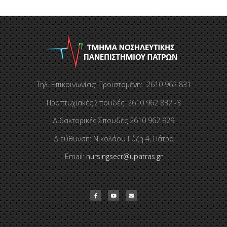
Τηλ. Επικοινωνίας: Προϊσταμένη: 2610 962 831
Προπτυχιακές Σπουδές: 2610 962 832 -3
Διδακτορικές Σπουδές 2610 962 929
Διεύθυνση: Νικολάου Γύζη 4, Πάτρα
Email:
nursingsecr@upatras.gr