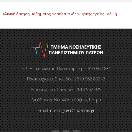
Κλινική άσκηση μαθήματος Νοσηλευτικής Ψυχικής Υγείας
Λήψη
Τηλ. Επικοινωνίας: Προϊσταμένη: 2610 962 831
Προπτυχιακές Σπουδές: 2610 962 832 -3
Διδακτορικές Σπουδές 2610 962 929
Διεύθυνση: Νικολάου Γύζη 4, Πάτρα
Email:
nursingsecr@upatras.gr