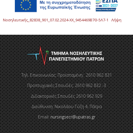
Νοσηλευτικής_82838_901_07.02.2024-ΧΧ_9454469Β7Θ-5Λ7-1
Λήψη
Τηλ. Επικοινωνίας: Προϊσταμένη: 2610 962 831
Προπτυχιακές Σπουδές: 2610 962 832 -3
Διδακτορικές Σπουδές 2610 962 929
Διεύθυνση: Νικολάου Γύζη 4, Πάτρα
Email:
nursingsecr@upatras.gr